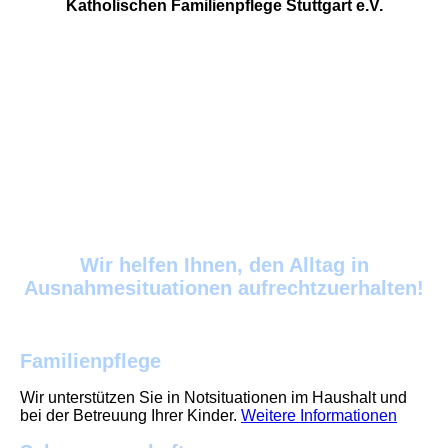
Katholischen Familienpflege Stuttgart e.V.
Jedes Jahr werden im Stadtgebiet Stuttgart
durchschnittlich ca. 180 Familien und damit rund 400
Kinder von uns im Rahmen der Familienpflege betreut.
Hierbei sind die Einsatzgründe ebenso unterschiedlich,
wie die Familien selbst. Unsere Fachkräfte helfen
tatkräftig im Haushalt, gehen professionell und sensibel
auf die individuellen Situationen der Familien ein und
unterstützen bei der Betreuung der Kinder.
Wir helfen Ihnen, den Alltag in
Ausnahmesituationen aufrechtzuerhalten!
Familienpflege
Wir unterstützen Sie in Notsituationen im Haushalt und
bei der Betreuung Ihrer Kinder.
Weitere Informationen